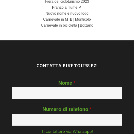
Fiera del cicloturismo 2023
Pranzo al fiume 🪶
Nuovo nome e nuovo logo
Carnevale in MTB | Monticolo
Carnevale in bicicletta | Bolzano
CONTATTA BIKE TOURS BZ!
Nome
*
Numero di telefono
*
Ti contatterò via Whatsapp!