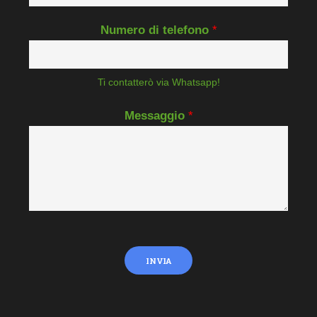
Numero di telefono
*
Ti contatterò via Whatsapp!
Messaggio
*
INVIA