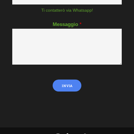
Ti contatterò via Whatsapp!
Messaggio
*
INVIA