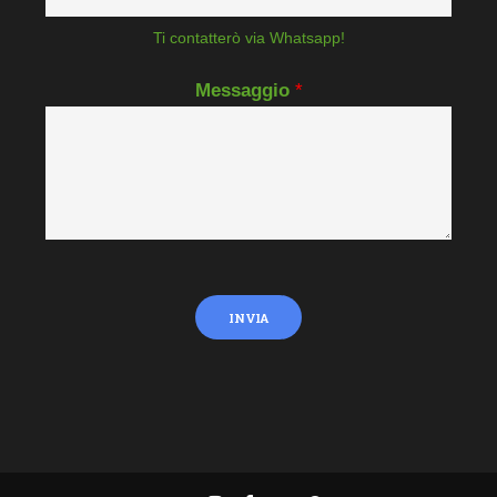
Ti contatterò via Whatsapp!
Messaggio
*
INVIA